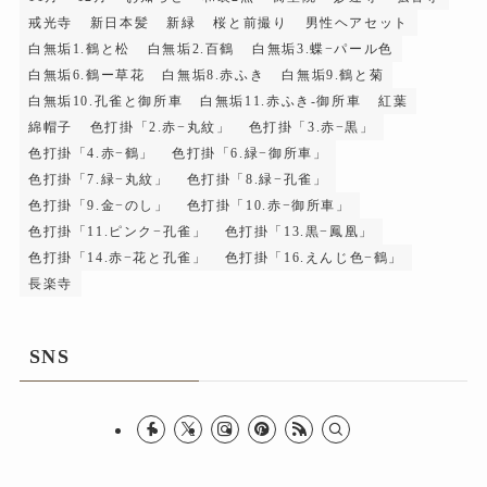
戒光寺
新日本髪
新緑
桜と前撮り
男性ヘアセット
白無垢1.鶴と松
白無垢2.百鶴
白無垢3.蝶−パール色
白無垢6.鶴ー草花
白無垢8.赤ふき
白無垢9.鶴と菊
白無垢10.孔雀と御所車
白無垢11.赤ふき-御所車
紅葉
綿帽子
色打掛「2.赤−丸紋」
色打掛「3.赤−黒」
色打掛「4.赤−鶴」
色打掛「6.緑−御所車」
色打掛「7.緑−丸紋」
色打掛「8.緑−孔雀」
色打掛「9.金−のし」
色打掛「10.赤−御所車」
色打掛「11.ピンク−孔雀」
色打掛「13.黒−鳳凰」
色打掛「14.赤−花と孔雀」
色打掛「16.えんじ色−鶴」
長楽寺
SNS