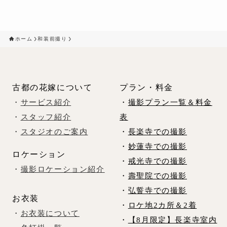
ホーム
和装前撮り
古都の花嫁について
プラン・料金
・
サービス紹介
・
撮影プラン一覧＆料金
・
スタッフ紹介
表
・
スタジオのご案内
・
長楽寺での撮影
・
妙蓮寺での撮影
ロケーション
・
戒光寺での撮影
・
撮影ロケーション紹介
・
壽聖院での撮影
・
弘誓寺での撮影
お衣装
・
ロケ地2カ所＆2着
・
お衣装について
・
【8月限定】長楽寺室内