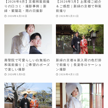
【2026年6月】京都和装前撮
【2026年5月】お客様ご紹介
りの口コミ・撮影事例｜新
＆ご感想｜新緑の京都で和装
緑・紫陽花・雨の日撮影
前撮り
2026年6月30日
2026年5月31日
壽聖院で可愛らしい白無垢の
新緑の京都＆新入荷の色打掛
和装前撮り｜ご希望のポーズ
で前撮り｜長楽寺ロケーショ
で楽しい撮影
ン撮影
2026年5月9日
2026年4月11日