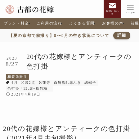
お問い合わ
メニュー
せ
プラン・料金
ご利用の流れ
よくある質問
お客様の声
前
【夏の京都で前撮り】8〜9月の空き状況について
詳細
20代の花嫁様とアンティークの
2023
8/27
色打掛
和装前撮り
4月
和装2点
妙蓮寺
白無垢8.赤ふき
綿帽子
色打掛「15.赤−松竹梅」
2021年4月19日
20代の花嫁様とアンティークの色打掛
（2021年4月中旬撮影）