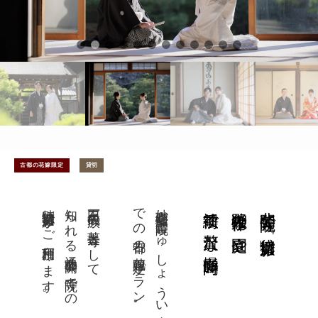
古都の花嫁限定
貸切
特別貸切撮影がご利用頂けます。
知られる通常非公開の寺院での
石田三成一族の菩提寺として
での古都の花嫁限定プラン。
妙心寺塔頭 壽聖院（じゅしょういん）
襖絵前で贅沢な撮影時間
狩野永徳作の庭園や
非公開寺院で「貸切撮影」