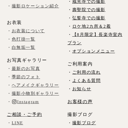
・
戒光寺での撮影
・
撮影ロケーション紹介
・
壽聖院での撮影
・
弘誓寺での撮影
お衣装
・
ロケ地2カ所＆2着
・
お衣装について
・
【8月限定】長楽寺室内
・
色打掛一覧
プラン
・
白無垢一覧
・
オプションメニュー
お写真ギャラリー
ご利用案内
・
最新のお写真
・
ご利用の流れ
・
季節のフォト
・
よくある質問
・
ヘアメイクギャラリー
・
お知らせ
・
撮影小物別ギャラリー
お客様の声
・
Instagram
ご相談・ご予約
撮影ブログ
・
LINE
・
撮影ブログ