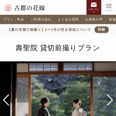
お問い合わ
メニュー
せ
プラン・料金
ご利用の流れ
よくある質問
お客様の声
前
【夏の京都で前撮り】8〜9月の空き状況について
詳細
壽聖院 貸切前撮りプラン