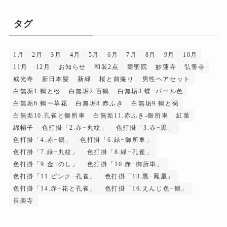
カ
イ
タグ
ブ
1月
2月
3月
4月
5月
6月
7月
8月
9月
10月
11月
12月
お知らせ
和装2点
壽聖院
妙蓮寺
弘誓寺
戒光寺
新日本髪
新緑
桜と前撮り
男性ヘアセット
白無垢1.鶴と松
白無垢2.百鶴
白無垢3.蝶−パール色
白無垢6.鶴ー草花
白無垢8.赤ふき
白無垢9.鶴と菊
白無垢10.孔雀と御所車
白無垢11.赤ふき-御所車
紅葉
綿帽子
色打掛「2.赤−丸紋」
色打掛「3.赤−黒」
色打掛「4.赤−鶴」
色打掛「6.緑−御所車」
色打掛「7.緑−丸紋」
色打掛「8.緑−孔雀」
色打掛「9.金−のし」
色打掛「10.赤−御所車」
色打掛「11.ピンク−孔雀」
色打掛「13.黒−鳳凰」
色打掛「14.赤−花と孔雀」
色打掛「16.えんじ色−鶴」
長楽寺