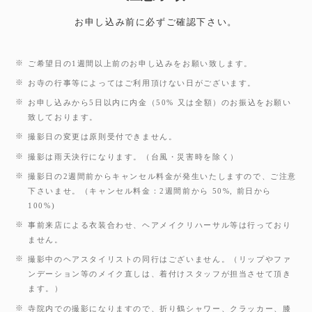
お申し込み前に必ずご確認下さい。
ご希望日の1週間以上前のお申し込みをお願い致します。
お寺の行事等によってはご利用頂けない日がございます。
お申し込みから5日以内に内金（50% 又は全額）のお振込をお願い
致しております。
撮影日の変更は原則受付できません。
撮影は雨天決行になります。（台風・災害時を除く）
撮影日の2週間前からキャンセル料金が発生いたしますので、ご注意
下さいませ。（キャンセル料金：2週間前から 50%, 前日から
100%)
事前来店による衣装合わせ、ヘアメイクリハーサル等は行っており
ません。
撮影中のヘアスタイリストの同行はございません。（リップやファ
ンデーション等のメイク直しは、着付けスタッフが担当させて頂き
ます。）
寺院内での撮影になりますので、折り鶴シャワー、クラッカー、膝