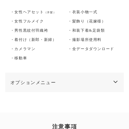
・女性ヘアセット
・衣装小物一式
（洋髪）
・女性フルメイク
・髪飾り（花嫁様）
・男性黒紋付羽織袴
・和装下着&足袋類
・着付け（新郎・新婦）
・撮影場所使用料
・カメラマン
・全データダウンロード
・移動車
オプションメニュー
注意事項