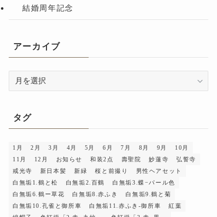
結婚周年記念
アーカイブ
ア
ー
カ
イ
タグ
ブ
1月
2月
3月
4月
5月
6月
7月
8月
9月
10月
11月
12月
お知らせ
和装2点
壽聖院
妙蓮寺
弘誓寺
戒光寺
新日本髪
新緑
桜と前撮り
男性ヘアセット
白無垢1.鶴と松
白無垢2.百鶴
白無垢3.蝶−パール色
白無垢6.鶴ー草花
白無垢8.赤ふき
白無垢9.鶴と菊
白無垢10.孔雀と御所車
白無垢11.赤ふき-御所車
紅葉