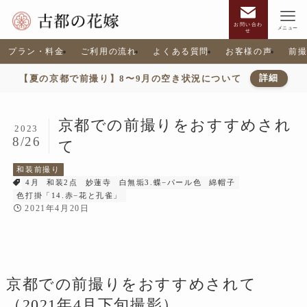
お問い合わ
メニュー
せ
プラン・料金
ご利用の流れ
よくある質問
お客様の声
前
【夏の京都で前撮り】8〜9月の空き状況について
詳細
京都での前撮りをおすすめされ
2023
8/26
て
和装前撮り
4月
和装2点
妙蓮寺
白無垢3.蝶−パール色
綿帽子
色打掛「14.赤−花と孔雀」
2021年4月20日
京都での前撮りをおすすめされて
（2021年4月下旬撮影）