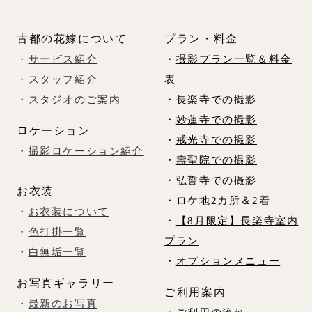
古都の花嫁について
プラン・料金
・
サービス紹介
・
撮影プラン一覧＆料金
・
スタッフ紹介
表
・
スタジオのご案内
・
長楽寺での撮影
・
妙蓮寺での撮影
ロケーション
・
戒光寺での撮影
・
撮影ロケーション紹介
・
壽聖院での撮影
・
弘誓寺での撮影
お衣装
・
ロケ地2カ所＆2着
・
お衣装について
・
【8月限定】長楽寺室内
・
色打掛一覧
プラン
・
白無垢一覧
・
オプションメニュー
お写真ギャラリー
ご利用案内
・
最新のお写真