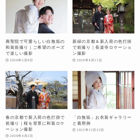
壽聖院で可愛らしい白無垢の
新緑の京都＆新入荷の色打掛
和装前撮り｜ご希望のポーズ
で前撮り｜長楽寺ロケーショ
で楽しい撮影
ン撮影
2026年5月9日
2026年4月11日
春の京都で新入荷の色打掛で
「白無垢」お衣装ギャラリー
前撮り｜桜を背景に和装ロケ
と着用例
ーション撮影
2025年12月22日
2026年4月2日