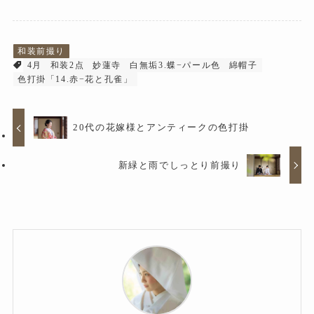
和装前撮り
4月
和装2点
妙蓮寺
白無垢3.蝶−パール色
綿帽子
色打掛「14.赤−花と孔雀」
20代の花嫁様とアンティークの色打掛
新緑と雨でしっとり前撮り