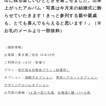
出に残る楽しいひとときを過ごせました。出来
上がったアルバム・写真は今月末の結婚式に飾
らせていたきます！きっと参列する親や親戚
も、とても喜んでもらえると思います！
」（※
お礼のメールより一部抜粋）
（撮影情報）
お客様：東京都ご在住 20＆30代
ご利用のきっかけ：前撮り
プラン：
色打掛＆白無垢プラン（妙蓮寺）
オプション：
綿帽子オプション
、
男性ヘアセットオプション
、
デザインアルバムオプション
お写真の着物：
14.赤ー花と孔雀
、
白無垢3.蝶–パール色