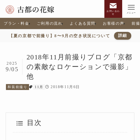
お問い合わ
メニュー
せ
プラン・料金
ご利用の流れ
よくある質問
お客様の声
前
【夏の京都で前撮り】8〜9月の空き状況について
詳細
2018年11月前撮りブログ「京都
2025
の素敵なロケーションで撮影」
9/05
他
2018年11月6日
和装前撮り
11月
目次