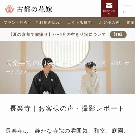
お問い合わ
メニュー
せ
プラン・料金
ご利用の流れ
よくある質問
お客様の声
前
【夏の京都で前撮り】8〜9月の空き状況について
詳細
長楽寺での和装前撮り
– お客様の声・撮影レポ
ートまとめ –
長楽寺｜お客様の声・撮影レポート
長楽寺は、静かな寺院の雰囲気、和室、庭園、