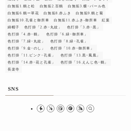
白無垢1.鶴と松
白無垢2.百鶴
白無垢3.蝶−パール色
白無垢6.鶴ー草花
白無垢8.赤ふき
白無垢9.鶴と菊
白無垢10.孔雀と御所車
白無垢11.赤ふき-御所車
紅葉
綿帽子
色打掛「2.赤−丸紋」
色打掛「3.赤−黒」
色打掛「4.赤−鶴」
色打掛「6.緑−御所車」
色打掛「7.緑−丸紋」
色打掛「8.緑−孔雀」
色打掛「9.金−のし」
色打掛「10.赤−御所車」
色打掛「11.ピンク−孔雀」
色打掛「13.黒−鳳凰」
色打掛「14.赤−花と孔雀」
色打掛「16.えんじ色−鶴」
長楽寺
SNS