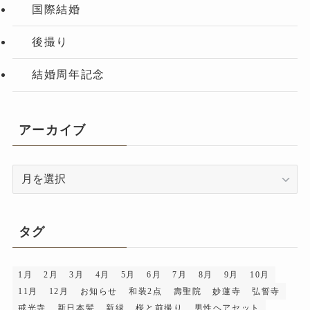
国際結婚
後撮り
結婚周年記念
アーカイブ
ア
ー
カ
イ
タグ
ブ
1月
2月
3月
4月
5月
6月
7月
8月
9月
10月
11月
12月
お知らせ
和装2点
壽聖院
妙蓮寺
弘誓寺
戒光寺
新日本髪
新緑
桜と前撮り
男性ヘアセット