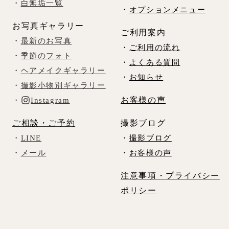
・
白無垢一覧
・
オプションメニュー
お写真ギャラリー
ご利用案内
・
最新のお写真
・
ご利用の流れ
・
季節のフォト
・
よくある質問
・
ヘアメイクギャラリー
・
お知らせ
・
撮影小物別ギャラリー
お客様の声
・
Instagram
ご相談・ご予約
撮影ブログ
・
LINE
・
撮影ブログ
・
メール
・
お客様の声
注意事項・プライバシー
ポリシー