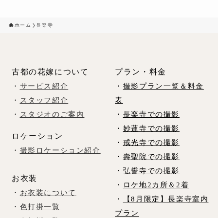
ホーム
長楽寺
古都の花嫁について
プラン・料金
・
サービス紹介
・
撮影プラン一覧＆料金
・
スタッフ紹介
表
・
スタジオのご案内
・
長楽寺での撮影
・
妙蓮寺での撮影
ロケーション
・
戒光寺での撮影
・
撮影ロケーション紹介
・
壽聖院での撮影
・
弘誓寺での撮影
お衣装
・
ロケ地2カ所＆2着
・
お衣装について
・
【8月限定】長楽寺室内
・
色打掛一覧
プラン