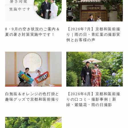
8・9月の空き状況のご案内＆
【2026年7月】京都和装前撮
夏の暑さ対策実施中です！
り｜雨の日・青紅葉の撮影実
例とお客様の声
白無垢＆オレンジの色打掛と
【2026年6月】京都和装前撮
趣味グッズで京都和装前撮り
りの口コミ・撮影事例｜新
緑・紫陽花・雨の日撮影