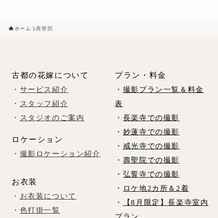
ホーム
壽聖院
古都の花嫁について
プラン・料金
・
サービス紹介
・
撮影プラン一覧＆料金
・
スタッフ紹介
表
・
スタジオのご案内
・
長楽寺での撮影
・
妙蓮寺での撮影
ロケーション
・
戒光寺での撮影
・
撮影ロケーション紹介
・
壽聖院での撮影
・
弘誓寺での撮影
お衣装
・
ロケ地2カ所＆2着
・
お衣装について
・
【8月限定】長楽寺室内
・
色打掛一覧
プラン