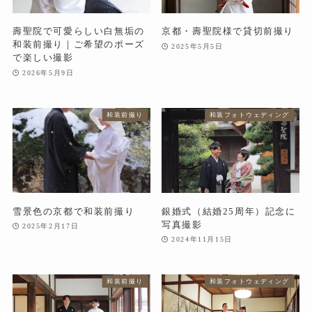
壽聖院で可愛らしい白無垢の
京都・壽聖院様で貸切前撮り
和装前撮り｜ご希望のポーズ
2025年5月5日
で楽しい撮影
2026年5月9日
和装前撮り
和装フォトウェディング
雪景色の京都で和装前撮り
銀婚式（結婚25周年）記念に
写真撮影
2025年2月17日
2024年11月15日
和装前撮り
和装フォトウェディング