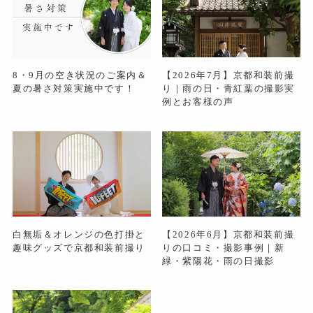
8・9月の空き状況のご案内＆
【2026年7月】京都和装前撮
夏の暑さ対策実施中です！
り｜雨の日・青紅葉の撮影実
例とお客様の声
白無垢＆オレンジの色打掛と
【2026年6月】京都和装前撮
趣味グッズで京都和装前撮り
りの口コミ・撮影事例｜新
緑・紫陽花・雨の日撮影