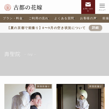
お問い合わ
メニュー
せ
プラン・料金
ご利用の流れ
よくある質問
お客様の声
前
【夏の京都で前撮り】8〜9月の空き状況について
詳細
壽聖院
– tag –
和装前撮り
和装前撮り