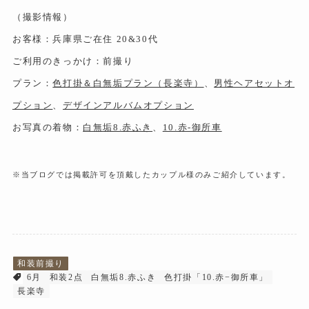
（撮影情報）
お客様：兵庫県ご在住 20&30代
ご利用のきっかけ：前撮り
プラン：
色打掛＆白無垢プラン（長楽寺）
、
男性ヘアセットオ
プション
、
デザインアルバムオプション
お写真の着物：
白無垢8.赤ふき
、
10.赤-御所車
※当ブログでは掲載許可を頂戴したカップル様のみご紹介しています。
和装前撮り
6月
和装2点
白無垢8.赤ふき
色打掛「10.赤−御所車」
長楽寺