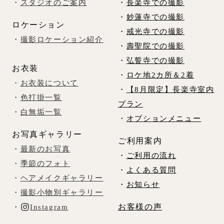
・
スタジオのご案内
・
長楽寺での撮影
・
妙蓮寺での撮影
ロケーション
・
戒光寺での撮影
・
撮影ロケーション紹介
・
壽聖院での撮影
・
弘誓寺での撮影
お衣装
・
ロケ地2カ所＆2着
・
お衣装について
・
【8月限定】長楽寺室内
・
色打掛一覧
プラン
・
白無垢一覧
・
オプションメニュー
お写真ギャラリー
ご利用案内
・
最新のお写真
・
ご利用の流れ
・
季節のフォト
・
よくある質問
・
ヘアメイクギャラリー
・
お知らせ
・
撮影小物別ギャラリー
お客様の声
・
Instagram