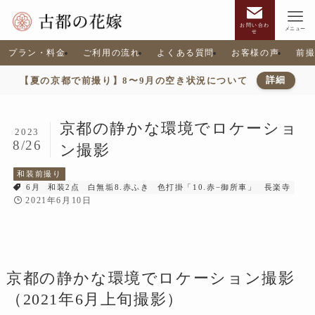
お問い合わ
メニュー
せ
プラン・料金
ご利用の流れ
よくある質問
お客様の声
前
【夏の京都で前撮り】8〜9月の空き状況について
詳細
京都の静かな環境でロケーショ
2023
8/26
ン撮影
和装前撮り
6月
和装2点
白無垢8.赤ふき
色打掛「10.赤−御所車」
長楽寺
2021年6月10日
京都の静かな環境でロケーション撮影
（2021年6月上旬撮影）