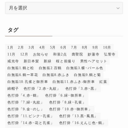
ア
ー
カ
イ
タグ
ブ
1月
2月
3月
4月
5月
6月
7月
8月
9月
10月
11月
12月
お知らせ
和装2点
壽聖院
妙蓮寺
弘誓寺
戒光寺
新日本髪
新緑
桜と前撮り
男性ヘアセット
白無垢1.鶴と松
白無垢2.百鶴
白無垢3.蝶−パール色
白無垢6.鶴ー草花
白無垢8.赤ふき
白無垢9.鶴と菊
白無垢10.孔雀と御所車
白無垢11.赤ふき-御所車
紅葉
綿帽子
色打掛「2.赤−丸紋」
色打掛「3.赤−黒」
色打掛「4.赤−鶴」
色打掛「6.緑−御所車」
色打掛「7.緑−丸紋」
色打掛「8.緑−孔雀」
色打掛「9.金−のし」
色打掛「10.赤−御所車」
色打掛「11.ピンク−孔雀」
色打掛「13.黒−鳳凰」
色打掛「14.赤−花と孔雀」
色打掛「16.えんじ色−鶴」