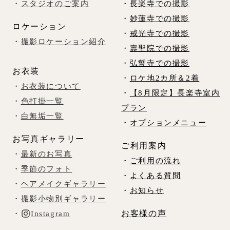
・
スタジオのご案内
・
長楽寺での撮影
・
妙蓮寺での撮影
ロケーション
・
戒光寺での撮影
・
撮影ロケーション紹介
・
壽聖院での撮影
・
弘誓寺での撮影
お衣装
・
ロケ地2カ所＆2着
・
お衣装について
・
【8月限定】長楽寺室内
・
色打掛一覧
プラン
・
白無垢一覧
・
オプションメニュー
お写真ギャラリー
ご利用案内
・
最新のお写真
・
ご利用の流れ
・
季節のフォト
・
よくある質問
・
ヘアメイクギャラリー
・
お知らせ
・
撮影小物別ギャラリー
お客様の声
・
Instagram