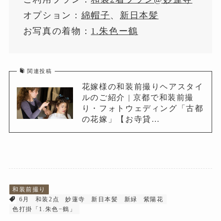
オプション：
綿帽子
、
新日本髪
お写真の着物：
1.朱色ー鶴
関連投稿
花嫁様の和装前撮りヘアスタイ
ルのご紹介 | 京都で和装前撮
り・フォトウェディング「古都
の花嫁」【お寺貸…
和装前撮り
6月
和装2点
妙蓮寺
新日本髪
新緑
紫陽花
色打掛「1.朱色−鶴」