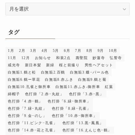
ア
ー
カ
イ
タグ
ブ
1月
2月
3月
4月
5月
6月
7月
8月
9月
10月
11月
12月
お知らせ
和装2点
壽聖院
妙蓮寺
弘誓寺
戒光寺
新日本髪
新緑
桜と前撮り
男性ヘアセット
白無垢1.鶴と松
白無垢2.百鶴
白無垢3.蝶−パール色
白無垢6.鶴ー草花
白無垢8.赤ふき
白無垢9.鶴と菊
白無垢10.孔雀と御所車
白無垢11.赤ふき-御所車
紅葉
綿帽子
色打掛「2.赤−丸紋」
色打掛「3.赤−黒」
色打掛「4.赤−鶴」
色打掛「6.緑−御所車」
色打掛「7.緑−丸紋」
色打掛「8.緑−孔雀」
色打掛「9.金−のし」
色打掛「10.赤−御所車」
色打掛「11.ピンク−孔雀」
色打掛「13.黒−鳳凰」
色打掛「14.赤−花と孔雀」
色打掛「16.えんじ色−鶴」