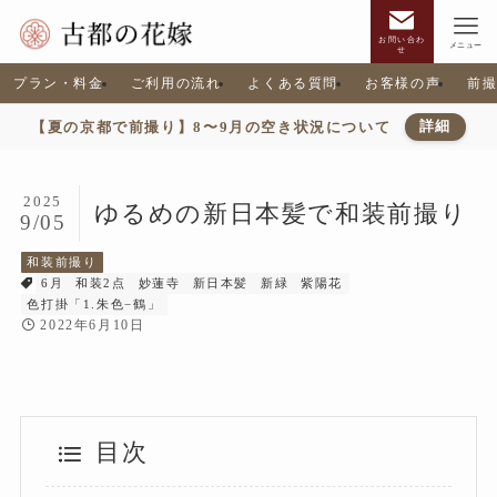
お問い合わ
メニュー
せ
プラン・料金
ご利用の流れ
よくある質問
お客様の声
前
【夏の京都で前撮り】8〜9月の空き状況について
詳細
2025
ゆるめの新日本髪で和装前撮り
9/05
和装前撮り
6月
和装2点
妙蓮寺
新日本髪
新緑
紫陽花
色打掛「1.朱色−鶴」
2022年6月10日
目次