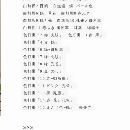
白無垢2.百鶴
白無垢3.蝶−パール色
白無垢6.鶴ー草花
白無垢8.赤ふき
白無垢9.鶴と菊
白無垢10.孔雀と御所車
白無垢11.赤ふき-御所車
紅葉
綿帽子
色打掛「2.赤−丸紋」
色打掛「3.赤−黒」
色打掛「4.赤−鶴」
色打掛「6.緑−御所車」
色打掛「7.緑−丸紋」
色打掛「8.緑−孔雀」
色打掛「9.金−のし」
色打掛「10.赤−御所車」
色打掛「11.ピンク−孔雀」
色打掛「13.黒−鳳凰」
色打掛「14.赤−花と孔雀」
色打掛「16.えんじ色−鶴」
長楽寺
SNS