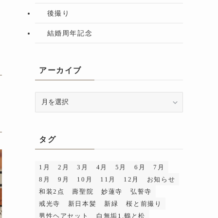
後撮り
結婚周年記念
アーカイブ
ア
ー
カ
イ
タグ
ブ
1月
2月
3月
4月
5月
6月
7月
8月
9月
10月
11月
12月
お知らせ
和装2点
壽聖院
妙蓮寺
弘誓寺
戒光寺
新日本髪
新緑
桜と前撮り
男性ヘアセット
白無垢1.鶴と松