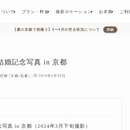
について
プラン・料金
撮影ロケーション
お衣装
ご利
【夏の京都で前撮り】8〜9月の空き状況について
詳細
記念写真 in 京都
2024年3月30日
打掛「8.緑−孔雀」
真 in 京都（2024年3月下旬撮影）