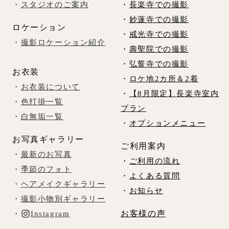
・
スタジオのご案内
・
長楽寺での撮影
・
妙蓮寺での撮影
ロケーション
・
戒光寺での撮影
・
撮影ロケーション紹介
・
壽聖院での撮影
・
弘誓寺での撮影
お衣装
・
ロケ地2カ所＆2着
・
お衣装について
・
【8月限定】長楽寺室内
・
色打掛一覧
プラン
・
白無垢一覧
・
オプションメニュー
お写真ギャラリー
ご利用案内
・
最新のお写真
・
ご利用の流れ
・
季節のフォト
・
よくある質問
・
ヘアメイクギャラリー
・
お知らせ
・
撮影小物別ギャラリー
お客様の声
・
Instagram