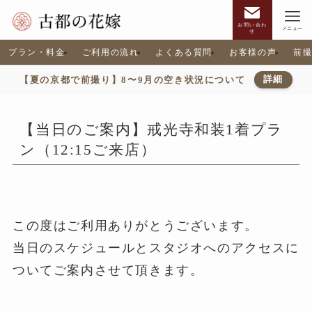
お問い合わ
メニュー
せ
プラン・料金
ご利用の流れ
よくある質問
お客様の声
前
【夏の京都で前撮り】8〜9月の空き状況について
詳細
【当日のご案内】戒光寺和装1着プラ
ン（12:15ご来店）
この度はご利用ありがとうございます。
当日のスケジュールとスタジオへのアクセスに
ついてご案内させて頂きます。