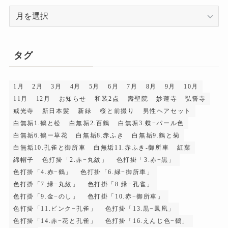
ア
ー
カ
イ
タグ
ブ
1月
2月
3月
4月
5月
6月
7月
8月
9月
10月
11月
12月
お知らせ
和装2点
壽聖院
妙蓮寺
弘誓寺
戒光寺
新日本髪
新緑
桜と前撮り
男性ヘアセット
白無垢1.鶴と松
白無垢2.百鶴
白無垢3.蝶−パール色
白無垢6.鶴ー草花
白無垢8.赤ふき
白無垢9.鶴と菊
白無垢10.孔雀と御所車
白無垢11.赤ふき-御所車
紅葉
綿帽子
色打掛「2.赤−丸紋」
色打掛「3.赤−黒」
色打掛「4.赤−鶴」
色打掛「6.緑−御所車」
色打掛「7.緑−丸紋」
色打掛「8.緑−孔雀」
色打掛「9.金−のし」
色打掛「10.赤−御所車」
色打掛「11.ピンク−孔雀」
色打掛「13.黒−鳳凰」
色打掛「14.赤−花と孔雀」
色打掛「16.えんじ色−鶴」