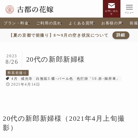
お問い合わ
メニュー
せ
プラン・料金
ご利用の流れ
よくある質問
お客様の声
前
【夏の京都で前撮り】8〜9月の空き状況について
詳細
2023
20代の新郎新婦様
8/26
和装前撮り
4月
戒光寺
白無垢3.蝶−パール色
色打掛「10.赤−御所車」
2021年4月14日
20代の新郎新婦様（2021年4月上旬撮
影）