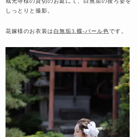
戒光寺様の貸切のお庭にて、白無垢の後ろ姿を
しっとりと撮影。
花嫁様のお衣装は
白無垢3.蝶-パール色
です。