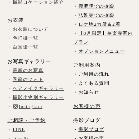
・
撮影ロケーション紹介
・
壽聖院での撮影
・
弘誓寺での撮影
お衣装
・
ロケ地2カ所＆2着
・
お衣装について
・
【8月限定】長楽寺室内
・
色打掛一覧
プラン
・
白無垢一覧
・
オプションメニュー
お写真ギャラリー
ご利用案内
・
最新のお写真
・
ご利用の流れ
・
季節のフォト
・
よくある質問
・
ヘアメイクギャラリー
・
お知らせ
・
撮影小物別ギャラリー
お客様の声
・
Instagram
ご相談・ご予約
撮影ブログ
・
LINE
・
撮影ブログ
・
メール
・
お客様の声