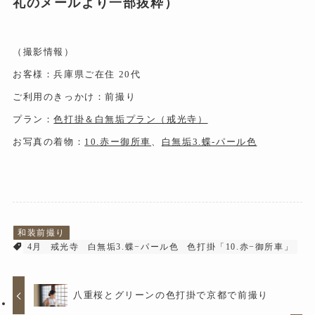
礼のメールより一部抜粋）
（撮影情報）
お客様：兵庫県ご在住 20代
ご利用のきっかけ：前撮り
プラン：
色打掛＆白無垢プラン（戒光寺）
お写真の着物：
10.赤ー御所車
、
白無垢3.蝶-パール色
和装前撮り
4月
戒光寺
白無垢3.蝶−パール色
色打掛「10.赤−御所車」
八重桜とグリーンの色打掛で京都で前撮り