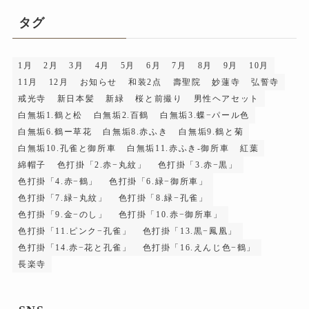
イ
タグ
ブ
1月
2月
3月
4月
5月
6月
7月
8月
9月
10月
11月
12月
お知らせ
和装2点
壽聖院
妙蓮寺
弘誓寺
戒光寺
新日本髪
新緑
桜と前撮り
男性ヘアセット
白無垢1.鶴と松
白無垢2.百鶴
白無垢3.蝶−パール色
白無垢6.鶴ー草花
白無垢8.赤ふき
白無垢9.鶴と菊
白無垢10.孔雀と御所車
白無垢11.赤ふき-御所車
紅葉
綿帽子
色打掛「2.赤−丸紋」
色打掛「3.赤−黒」
色打掛「4.赤−鶴」
色打掛「6.緑−御所車」
色打掛「7.緑−丸紋」
色打掛「8.緑−孔雀」
色打掛「9.金−のし」
色打掛「10.赤−御所車」
色打掛「11.ピンク−孔雀」
色打掛「13.黒−鳳凰」
色打掛「14.赤−花と孔雀」
色打掛「16.えんじ色−鶴」
長楽寺