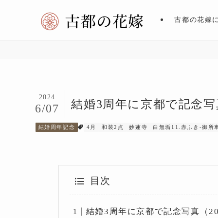
古都の花嫁
2024
結婚3周年に京都で記念写
6/07
結婚周年記念
4月
和装2点
妙蓮寺
白無垢11.赤ふき-御所
目次
結婚3周年に京都で記念写真（20