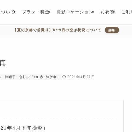
について
プラン・料金
撮影ロケーション
お衣装
ご利
【夏の京都で前撮り】8〜9月の空き状況について
詳細
真
2021年4月21日
車
綿帽子
色打掛「10.赤−御所車」
21年4月下旬撮影）