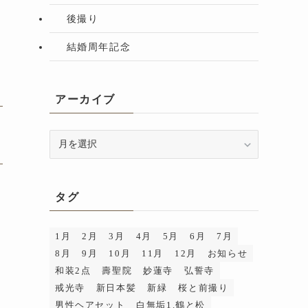
後撮り
結婚周年記念
アーカイブ
ア
ー
カ
イ
タグ
ブ
1月
2月
3月
4月
5月
6月
7月
8月
9月
10月
11月
12月
お知らせ
和装2点
壽聖院
妙蓮寺
弘誓寺
戒光寺
新日本髪
新緑
桜と前撮り
男性ヘアセット
白無垢1.鶴と松