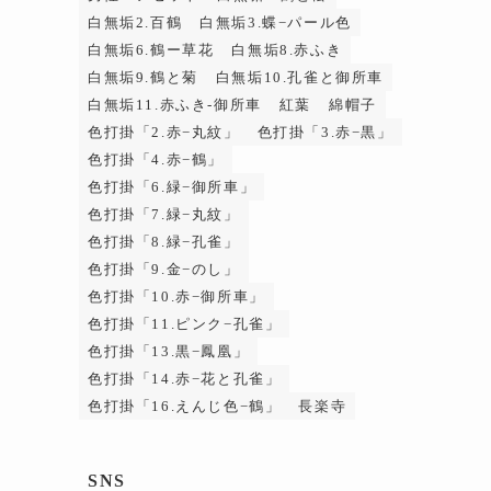
白無垢2.百鶴
白無垢3.蝶−パール色
白無垢6.鶴ー草花
白無垢8.赤ふき
白無垢9.鶴と菊
白無垢10.孔雀と御所車
白無垢11.赤ふき-御所車
紅葉
綿帽子
色打掛「2.赤−丸紋」
色打掛「3.赤−黒」
色打掛「4.赤−鶴」
色打掛「6.緑−御所車」
色打掛「7.緑−丸紋」
色打掛「8.緑−孔雀」
色打掛「9.金−のし」
色打掛「10.赤−御所車」
色打掛「11.ピンク−孔雀」
色打掛「13.黒−鳳凰」
色打掛「14.赤−花と孔雀」
色打掛「16.えんじ色−鶴」
長楽寺
SNS