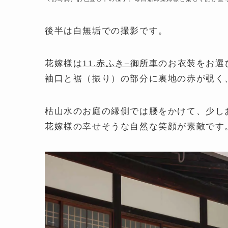
後半は白無垢での撮影です。
花嫁様は
11.赤ふき–御所車
のお衣装をお選
袖口と裾（振り）の部分に裏地の赤が覗く
枯山水のお庭の縁側では腰をかけて、少し
花嫁様の幸せそうな自然な笑顔が素敵です