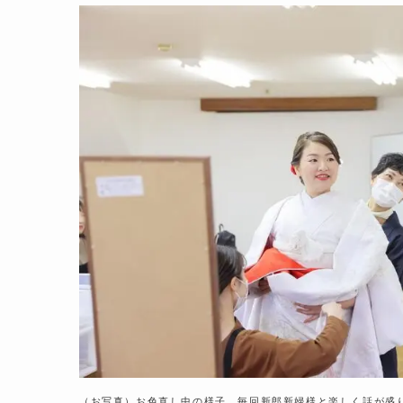
（お写真）お色直し中の様子。毎回新郎新婦様と楽しく話が盛