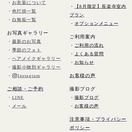
・
お衣装について
・
【8月限定】長楽寺室内
・
色打掛一覧
プラン
・
白無垢一覧
・
オプションメニュー
お写真ギャラリー
ご利用案内
・
最新のお写真
・
ご利用の流れ
・
季節のフォト
・
よくある質問
・
ヘアメイクギャラリー
・
お知らせ
・
撮影小物別ギャラリー
お客様の声
・
Instagram
ご相談・ご予約
撮影ブログ
・
LINE
・
撮影ブログ
・
メール
・
お客様の声
注意事項・プライバシー
ポリシー