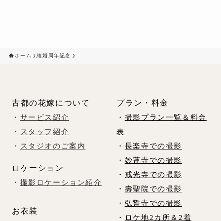
ホーム
結婚周年記念
古都の花嫁について
プラン・料金
・
サービス紹介
・
撮影プラン一覧＆料金
・
スタッフ紹介
表
・
スタジオのご案内
・
長楽寺での撮影
・
妙蓮寺での撮影
ロケーション
・
戒光寺での撮影
・
撮影ロケーション紹介
・
壽聖院での撮影
・
弘誓寺での撮影
お衣装
・
ロケ地2カ所＆2着