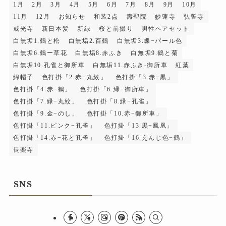
1月
2月
3月
4月
5月
6月
7月
8月
9月
10月
11月
12月
お知らせ
和装2点
壽聖院
妙蓮寺
弘誓寺
戒光寺
新日本髪
新緑
桜と前撮り
男性ヘアセット
白無垢1.鶴と松
白無垢2.百鶴
白無垢3.蝶−パール色
白無垢6.鶴ー草花
白無垢8.赤ふき
白無垢9.鶴と菊
白無垢10.孔雀と御所車
白無垢11.赤ふき-御所車
紅葉
綿帽子
色打掛「2.赤−丸紋」
色打掛「3.赤−黒」
色打掛「4.赤−鶴」
色打掛「6.緑−御所車」
色打掛「7.緑−丸紋」
色打掛「8.緑−孔雀」
色打掛「9.金−のし」
色打掛「10.赤−御所車」
色打掛「11.ピンク−孔雀」
色打掛「13.黒−鳳凰」
色打掛「14.赤−花と孔雀」
色打掛「16.えんじ色−鶴」
長楽寺
SNS