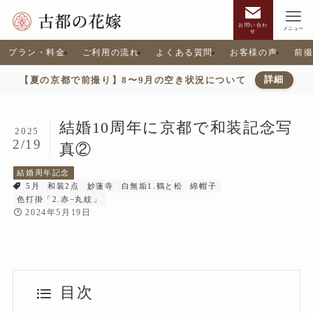
お問い合わ
メニュー
せ
プラン・料金
ご利用の流れ
よくある質問
お客様の声
前
【夏の京都で前撮り】8〜9月の空き状況について
詳細
結婚10周年に京都で和装記念写
2025
2/19
真②
結婚周年記念
5月
和装2点
妙蓮寺
白無垢1.鶴と松
綿帽子
色打掛「2.赤−丸紋」
2024年5月19日
目次