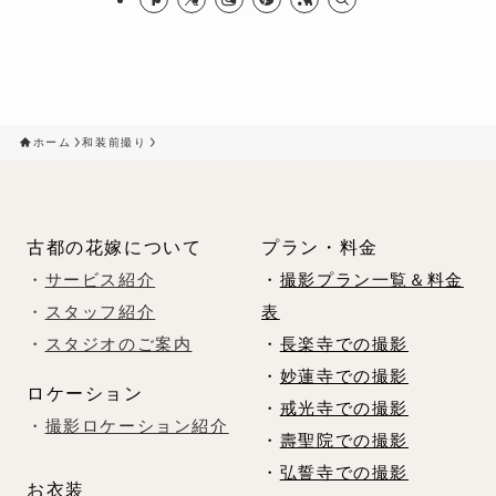
ホーム
和装前撮り
古都の花嫁について
プラン・料金
・
サービス紹介
・
撮影プラン一覧＆料金
・
スタッフ紹介
表
・
スタジオのご案内
・
長楽寺での撮影
・
妙蓮寺での撮影
ロケーション
・
戒光寺での撮影
・
撮影ロケーション紹介
・
壽聖院での撮影
・
弘誓寺での撮影
お衣装