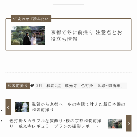
あわせて読みたい
京都で冬に前撮り 注意点とお
役立ち情報
和装前撮り
2月
和装2点
戒光寺
色打掛「6.緑−御所車」
滋賀から京都へ｜冬の寺院で叶えた新日本髪の
和装前撮り
色打掛＆カラフルな髪飾り×桜の京都和装前撮
り｜戒光寺レギュラープランの撮影レポート