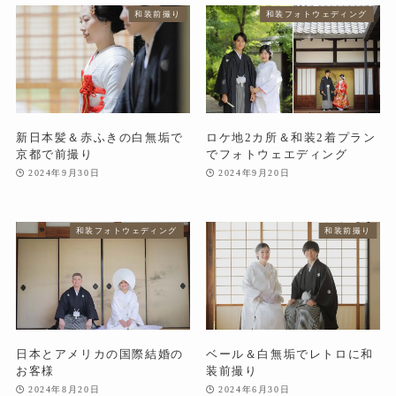
和装前撮り
和装フォトウェディング
新日本髪＆赤ふきの白無垢で
ロケ地2カ所＆和装2着プラン
京都で前撮り
でフォトウェエディング
2024年9月30日
2024年9月20日
和装フォトウェディング
和装前撮り
日本とアメリカの国際結婚の
ベール＆白無垢でレトロに和
お客様
装前撮り
2024年8月20日
2024年6月30日