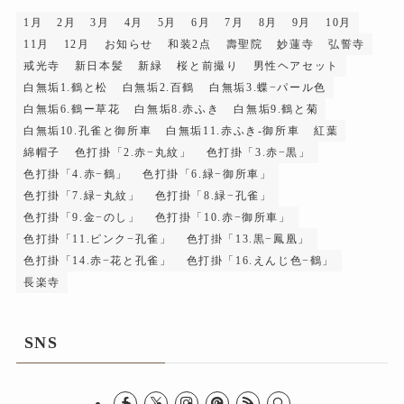
1月
2月
3月
4月
5月
6月
7月
8月
9月
10月
11月
12月
お知らせ
和装2点
壽聖院
妙蓮寺
弘誓寺
戒光寺
新日本髪
新緑
桜と前撮り
男性ヘアセット
白無垢1.鶴と松
白無垢2.百鶴
白無垢3.蝶−パール色
白無垢6.鶴ー草花
白無垢8.赤ふき
白無垢9.鶴と菊
白無垢10.孔雀と御所車
白無垢11.赤ふき-御所車
紅葉
綿帽子
色打掛「2.赤−丸紋」
色打掛「3.赤−黒」
色打掛「4.赤−鶴」
色打掛「6.緑−御所車」
色打掛「7.緑−丸紋」
色打掛「8.緑−孔雀」
色打掛「9.金−のし」
色打掛「10.赤−御所車」
色打掛「11.ピンク−孔雀」
色打掛「13.黒−鳳凰」
色打掛「14.赤−花と孔雀」
色打掛「16.えんじ色−鶴」
長楽寺
SNS