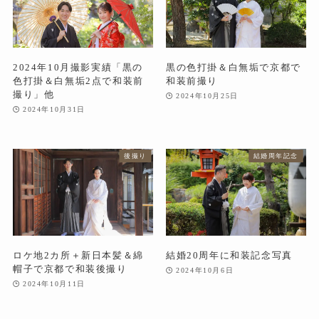
2024年10月撮影実績「黒の
黒の色打掛＆白無垢で京都で
色打掛＆白無垢2点で和装前
和装前撮り
撮り」他
2024年10月25日
2024年10月31日
後撮り
結婚周年記念
ロケ地2カ所＋新日本髪＆綿
結婚20周年に和装記念写真
帽子で京都で和装後撮り
2024年10月6日
2024年10月11日