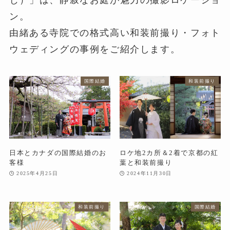
じ）」は、静寂なお庭が魅力の撮影ロケーショ
ン。
由緒ある寺院での格式高い和装前撮り・フォト
ウェディングの事例をご紹介します。
国際結婚
和装前撮り
日本とカナダの国際結婚のお
ロケ地2カ所＆2着で京都の紅
客様
葉と和装前撮り
2025年4月25日
2024年11月30日
和装前撮り
国際結婚