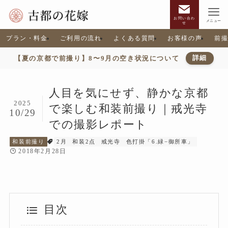
お問い合わ
メニュー
せ
プラン・料金
ご利用の流れ
よくある質問
お客様の声
前
【夏の京都で前撮り】8〜9月の空き状況について
詳細
人目を気にせず、静かな京都
2025
で楽しむ和装前撮り｜戒光寺
10/29
での撮影レポート
和装前撮り
2月
和装2点
戒光寺
色打掛「6.緑−御所車」
2018年2月28日
目次