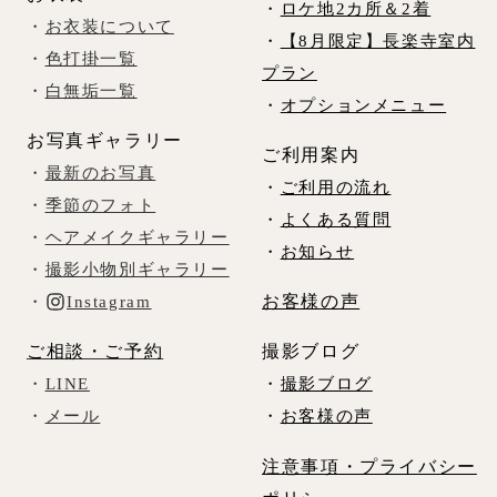
・
ロケ地2カ所＆2着
・
お衣装について
・
【8月限定】長楽寺室内
・
色打掛一覧
プラン
・
白無垢一覧
・
オプションメニュー
お写真ギャラリー
ご利用案内
・
最新のお写真
・
ご利用の流れ
・
季節のフォト
・
よくある質問
・
ヘアメイクギャラリー
・
お知らせ
・
撮影小物別ギャラリー
お客様の声
・
Instagram
ご相談・ご予約
撮影ブログ
・
LINE
・
撮影ブログ
・
メール
・
お客様の声
注意事項・プライバシー