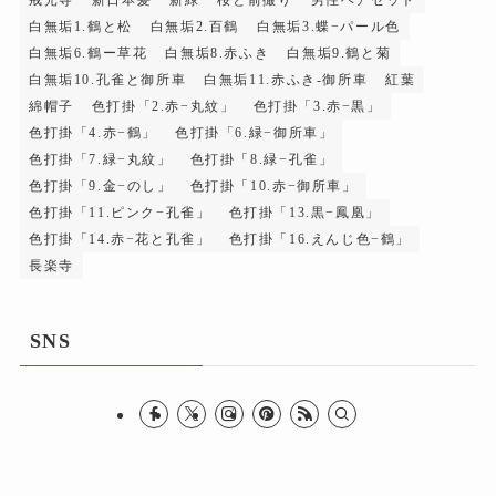
戒光寺
新日本髪
新緑
桜と前撮り
男性ヘアセット
白無垢1.鶴と松
白無垢2.百鶴
白無垢3.蝶−パール色
白無垢6.鶴ー草花
白無垢8.赤ふき
白無垢9.鶴と菊
白無垢10.孔雀と御所車
白無垢11.赤ふき-御所車
紅葉
綿帽子
色打掛「2.赤−丸紋」
色打掛「3.赤−黒」
色打掛「4.赤−鶴」
色打掛「6.緑−御所車」
色打掛「7.緑−丸紋」
色打掛「8.緑−孔雀」
色打掛「9.金−のし」
色打掛「10.赤−御所車」
色打掛「11.ピンク−孔雀」
色打掛「13.黒−鳳凰」
色打掛「14.赤−花と孔雀」
色打掛「16.えんじ色−鶴」
長楽寺
SNS