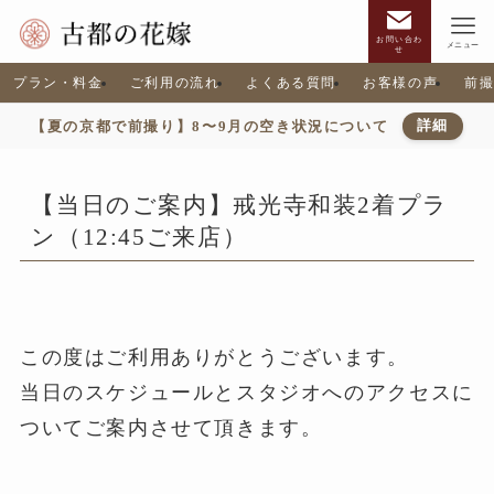
お問い合わ
メニュー
せ
プラン・料金
ご利用の流れ
よくある質問
お客様の声
前
【夏の京都で前撮り】8〜9月の空き状況について
詳細
【当日のご案内】戒光寺和装2着プラ
ン（12:45ご来店）
この度はご利用ありがとうございます。
当日のスケジュールとスタジオへのアクセスに
ついてご案内させて頂きます。