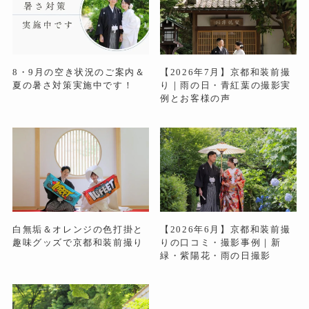
8・9月の空き状況のご案内＆
【2026年7月】京都和装前撮
夏の暑さ対策実施中です！
り｜雨の日・青紅葉の撮影実
例とお客様の声
白無垢＆オレンジの色打掛と
【2026年6月】京都和装前撮
趣味グッズで京都和装前撮り
りの口コミ・撮影事例｜新
緑・紫陽花・雨の日撮影