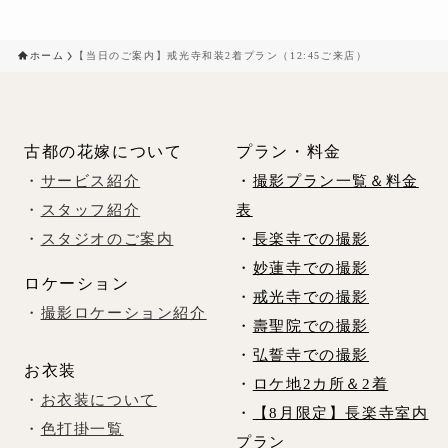
ホーム
【当日のご案内】戒光寺和装2着プラン（12:45ご来店）
古都の花嫁について
プラン・料金
・
サービス紹介
・
撮影プラン一覧＆料金
・
スタッフ紹介
表
・
スタジオのご案内
・
長楽寺での撮影
・
妙蓮寺での撮影
ロケーション
・
戒光寺での撮影
・
撮影ロケーション紹介
・
壽聖院での撮影
・
弘誓寺での撮影
お衣装
・
ロケ地2カ所＆2着
・
お衣装について
・
【8月限定】長楽寺室内
・
色打掛一覧
プラン