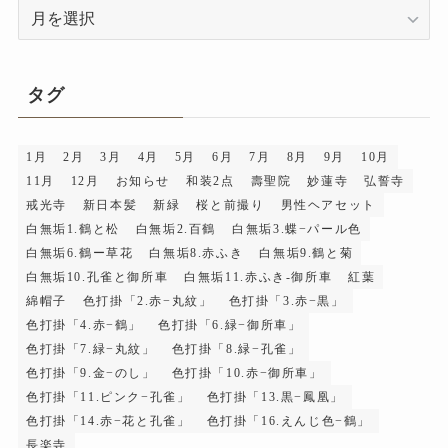
ア
ー
カ
イ
タグ
ブ
1月
2月
3月
4月
5月
6月
7月
8月
9月
10月
11月
12月
お知らせ
和装2点
壽聖院
妙蓮寺
弘誓寺
戒光寺
新日本髪
新緑
桜と前撮り
男性ヘアセット
白無垢1.鶴と松
白無垢2.百鶴
白無垢3.蝶−パール色
白無垢6.鶴ー草花
白無垢8.赤ふき
白無垢9.鶴と菊
白無垢10.孔雀と御所車
白無垢11.赤ふき-御所車
紅葉
綿帽子
色打掛「2.赤−丸紋」
色打掛「3.赤−黒」
色打掛「4.赤−鶴」
色打掛「6.緑−御所車」
色打掛「7.緑−丸紋」
色打掛「8.緑−孔雀」
色打掛「9.金−のし」
色打掛「10.赤−御所車」
色打掛「11.ピンク−孔雀」
色打掛「13.黒−鳳凰」
色打掛「14.赤−花と孔雀」
色打掛「16.えんじ色−鶴」
長楽寺