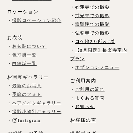
・
妙蓮寺での撮影
ロケーション
・
戒光寺での撮影
・
撮影ロケーション紹介
・
壽聖院での撮影
・
弘誓寺での撮影
お衣装
・
ロケ地2カ所＆2着
・
お衣装について
・
【8月限定】長楽寺室内
・
色打掛一覧
プラン
・
白無垢一覧
・
オプションメニュー
お写真ギャラリー
ご利用案内
・
最新のお写真
・
ご利用の流れ
・
季節のフォト
・
よくある質問
・
ヘアメイクギャラリー
・
お知らせ
・
撮影小物別ギャラリー
お客様の声
・
Instagram