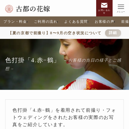
お問い合わ
メニュー
せ
プラン・料金
ご利用の流れ
よくある質問
お客様の声
前
【夏の京都で前撮り】8〜9月の空き状況について
詳細
色打掛「4.赤−鶴」
– お客様の当日の様子とご感
想 –
色打掛「4.赤−鶴」を着用されて前撮り・フォ
トウェディングをされたお客様の実際のお写
真をご紹介しています。