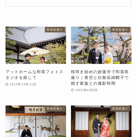
和装前撮り
和装前撮り
アットホームな和装フォトス
桜咲き始めの妙蓮寺で和装前
タジオを探して
撮り｜青空と白無垢綿帽子で
残す家族との撮影時間
2022年10月22日
2022年9月8日
和装前撮り
和装前撮り