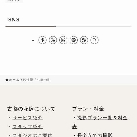
SNS
ホーム
色打掛「4.赤−鶴」
古都の花嫁について
プラン・料金
・
サービス紹介
・
撮影プラン一覧＆料金
・
スタッフ紹介
表
・
スタジオのご案内
・
長楽寺での撮影