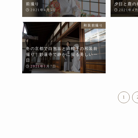
前撮り
夕日と鹿の
2021年4月5日
2021年4
和装前撮り
冬の京都で白無垢と綿帽子の和装前
撮り｜妙蓮寺で静かに撮る美しい一
日
2021年1月7日
1