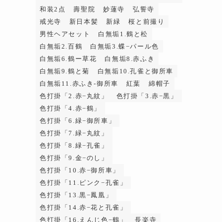
和装2点
壽聖院
妙蓮寺
弘誓寺
戒光寺
新日本髪
新緑
桜と前撮り
男性ヘアセット
白無垢1.鶴と松
白無垢2.百鶴
白無垢3.蝶−パール色
白無垢6.鶴ー草花
白無垢8.赤ふき
白無垢9.鶴と菊
白無垢10.孔雀と御所車
白無垢11.赤ふき-御所車
紅葉
綿帽子
色打掛「2.赤−丸紋」
色打掛「3.赤−黒」
色打掛「4.赤−鶴」
色打掛「6.緑−御所車」
色打掛「7.緑−丸紋」
色打掛「8.緑−孔雀」
色打掛「9.金−のし」
色打掛「10.赤−御所車」
色打掛「11.ピンク−孔雀」
色打掛「13.黒−鳳凰」
色打掛「14.赤−花と孔雀」
色打掛「16.えんじ色−鶴」
長楽寺