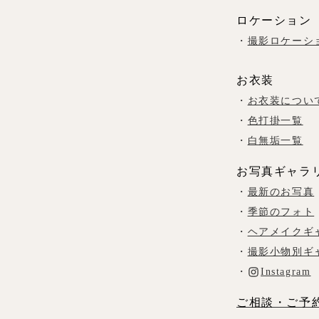
ロケーション
・
撮影ロケーシ
お衣装
・
お衣装につい
・
色打掛一覧
・
白無垢一覧
お写真ギャラ
・
最新のお写真
・
季節のフォト
・
ヘアメイクギ
・
撮影小物別ギ
・
Instagram
ご相談・ご予