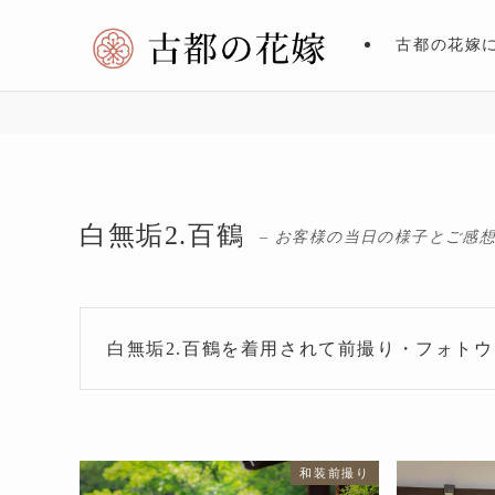
古都の花嫁
白無垢2.百鶴
– お客様の当日の様子とご感想
白無垢2.百鶴を着用されて前撮り・フォト
和装前撮り