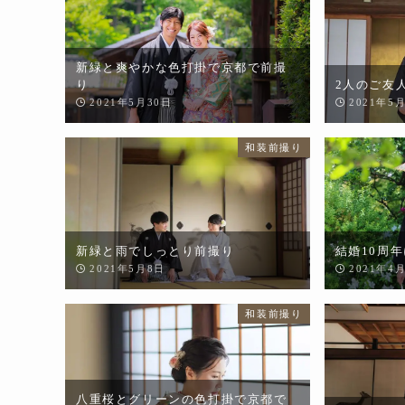
新緑と爽やかな色打掛で京都で前撮
り
2人のご友
2021年5月30日
2021年5
和装前撮り
新緑と雨でしっとり前撮り
結婚10周
2021年5月8日
2021年4
和装前撮り
八重桜とグリーンの色打掛で京都で