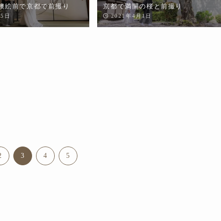
襖絵前で京都で前撮り
京都で満開の桜と前撮り
月5日
2021年4月1日
2
3
4
5