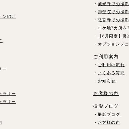
・
戒光寺での撮
・
壽聖院での撮
ョン紹介
・
弘誓寺での撮
・
ロケ地2カ所＆
・
【8月限定】長
て
・
オプションメ
ご利用案内
・
ご利用の流れ
リー
・
よくある質問
・
お知らせ
お客様の声
ャラリー
ャラリー
撮影ブログ
・
撮影ブログ
約
・
お客様の声