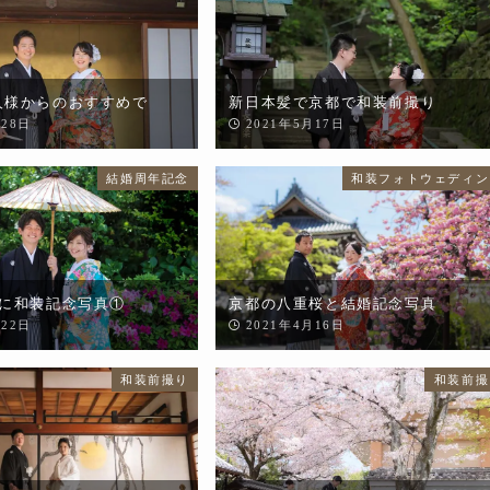
人様からのおすすめで
新日本髪で京都で和装前撮り
月28日
2021年5月17日
結婚周年記念
和装フォトウェディン
年に和装記念写真①
京都の八重桜と結婚記念写真
月22日
2021年4月16日
和装前撮り
和装前撮