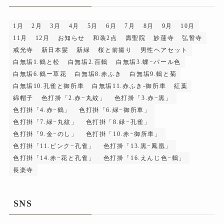
ブ
1月
2月
3月
4月
5月
6月
7月
8月
9月
10月
11月
12月
お知らせ
和装2点
壽聖院
妙蓮寺
弘誓寺
戒光寺
新日本髪
新緑
桜と前撮り
男性ヘアセット
白無垢1.鶴と松
白無垢2.百鶴
白無垢3.蝶−パール色
白無垢6.鶴ー草花
白無垢8.赤ふき
白無垢9.鶴と菊
白無垢10.孔雀と御所車
白無垢11.赤ふき-御所車
紅葉
綿帽子
色打掛「2.赤−丸紋」
色打掛「3.赤−黒」
色打掛「4.赤−鶴」
色打掛「6.緑−御所車」
色打掛「7.緑−丸紋」
色打掛「8.緑−孔雀」
色打掛「9.金−のし」
色打掛「10.赤−御所車」
色打掛「11.ピンク−孔雀」
色打掛「13.黒−鳳凰」
色打掛「14.赤−花と孔雀」
色打掛「16.えんじ色−鶴」
長楽寺
SNS