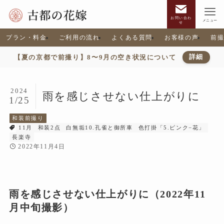
お問い合わ
メニュー
せ
プラン・料金
ご利用の流れ
よくある質問
お客様の声
前
【夏の京都で前撮り】8〜9月の空き状況について
詳細
2024
雨を感じさせない仕上がりに
1/25
和装前撮り
11月
和装2点
白無垢10.孔雀と御所車
色打掛「5.ピンク−花」
長楽寺
2022年11月4日
雨を感じさせない仕上がりに（2022年11
月中旬撮影）