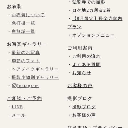
・
弘誓寺での撮影
お衣装
・
ロケ地2カ所＆2着
・
お衣装について
・
【8月限定】長楽寺室内
・
色打掛一覧
プラン
・
白無垢一覧
・
オプションメニュー
お写真ギャラリー
ご利用案内
・
最新のお写真
・
ご利用の流れ
・
季節のフォト
・
よくある質問
・
ヘアメイクギャラリー
・
お知らせ
・
撮影小物別ギャラリー
お客様の声
・
Instagram
ご相談・ご予約
撮影ブログ
・
LINE
・
撮影ブログ
・
メール
・
お客様の声
注意事項・プライバシー