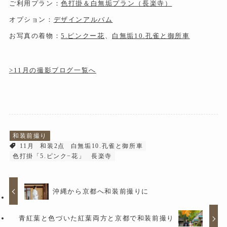
ご利用プラン：
色打掛＆白無垢プラン（長楽寺）
オプション：
デザインアルバム
お写真の着物：
5.ピンクー花
、
白無垢10.孔雀と御所車
>11月の撮影ブログ一覧へ
和装前撮り
11月
和装2点
白無垢10.孔雀と御所車
色打掛「5.ピンク−花」
長楽寺
沖縄から京都へ和装前撮りに
青紅葉と色づいた紅葉両方と京都で和装前撮り