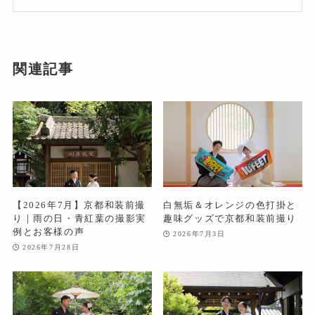
関連記事
【2026年7月】京都和装前撮
白無垢＆オレンジの色打掛と
り｜雨の日・青紅葉の撮影実
趣味グッズで京都和装前撮り
例とお客様の声
2026年7月3日
2026年7月28日