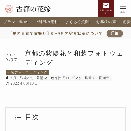
お問い合わ
メニュー
せ
プラン・料金
ご利用の流れ
よくある質問
お客様の声
前
【夏の京都で前撮り】8〜9月の空き状況について
詳細
京都の紫陽花と和装フォトウェ
2025
2/27
ディング
和装フォトウェディング
6月
和装2点
紫陽花
色打掛「11.ピンク−孔雀」
長楽寺
2022年6月10日
目次