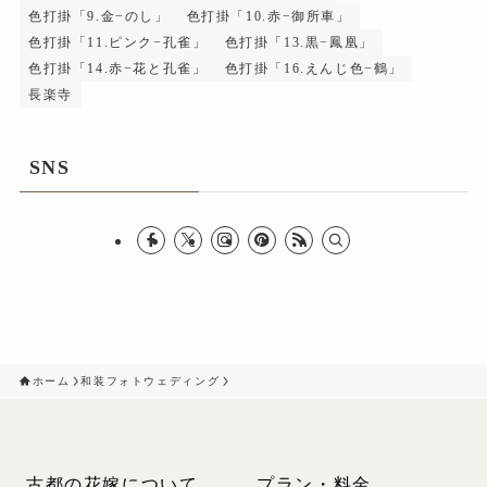
色打掛「9.金−のし」
色打掛「10.赤−御所車」
色打掛「11.ピンク−孔雀」
色打掛「13.黒−鳳凰」
色打掛「14.赤−花と孔雀」
色打掛「16.えんじ色−鶴」
長楽寺
SNS
ホーム
和装フォトウェディング
古都の花嫁について
プラン・料金