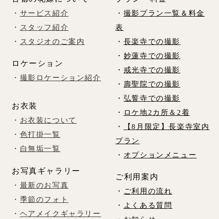
・
サービス紹介
・
撮影プラン一覧＆料金
・
スタッフ紹介
表
・
スタジオのご案内
・
長楽寺での撮影
・
妙蓮寺での撮影
ロケーション
・
戒光寺での撮影
・
撮影ロケーション紹介
・
壽聖院での撮影
・
弘誓寺での撮影
お衣装
・
ロケ地2カ所＆2着
・
お衣装について
・
【8月限定】長楽寺室内
・
色打掛一覧
プラン
・
白無垢一覧
・
オプションメニュー
お写真ギャラリー
ご利用案内
・
最新のお写真
・
ご利用の流れ
・
季節のフォト
・
よくある質問
・
ヘアメイクギャラリー