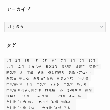
アーカイブ
ア
ー
カ
イ
タグ
ブ
1月
2月
3月
4月
5月
6月
7月
8月
9月
10月
11月
12月
お知らせ
和装2点
壽聖院
妙蓮寺
弘誓寺
戒光寺
新日本髪
新緑
桜と前撮り
男性ヘアセット
白無垢1.鶴と松
白無垢2.百鶴
白無垢3.蝶−パール色
白無垢6.鶴ー草花
白無垢8.赤ふき
白無垢9.鶴と菊
白無垢10.孔雀と御所車
白無垢11.赤ふき-御所車
紅葉
綿帽子
色打掛「2.赤−丸紋」
色打掛「3.赤−黒」
色打掛「4.赤−鶴」
色打掛「6.緑−御所車」
色打掛「7.緑−丸紋」
色打掛「8.緑−孔雀」