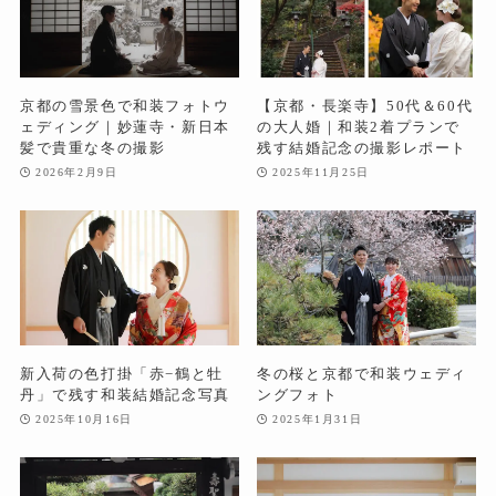
京都の雪景色で和装フォトウ
【京都・長楽寺】50代＆60代
ェディング｜妙蓮寺・新日本
の大人婚｜和装2着プランで
髪で貴重な冬の撮影
残す結婚記念の撮影レポート
2026年2月9日
2025年11月25日
新入荷の色打掛「赤−鶴と牡
冬の桜と京都で和装ウェディ
丹」で残す和装結婚記念写真
ングフォト
2025年10月16日
2025年1月31日