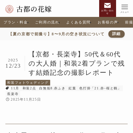
お問い合わ
メニュー
せ
プラン・料金
ご利用の流れ
よくある質問
お客様の声
前
【夏の京都で前撮り】8〜9月の空き状況について
詳細
【京都・長楽寺】50代＆60代
2025
の大人婚｜和装2着プランで残
12/23
す結婚記念の撮影レポート
和装フォトウェディング
11月
和装2点
白無垢8.赤ふき
紅葉
色打掛「21.赤−桜と鶴」
長楽寺
2025年11月25日