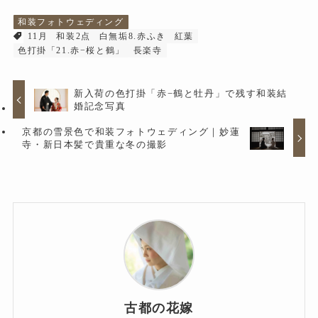
和装フォトウェディング
11月
和装2点
白無垢8.赤ふき
紅葉
色打掛「21.赤−桜と鶴」
長楽寺
新入荷の色打掛「赤−鶴と牡丹」で残す和装結
婚記念写真
京都の雪景色で和装フォトウェディング｜妙蓮
寺・新日本髪で貴重な冬の撮影
古都の花嫁