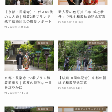
【京都・長楽寺】50代＆60代
新入荷の色打掛「赤−鶴と牡
の大人婚｜和装2着プランで
丹」で残す和装結婚記念写真
残す結婚記念の撮影レポート
2025年10月16日
2025年11月25日
和装前撮り
結婚周年記念
京都・長楽寺で2着プラン和
【結婚10周年記念】京都の新
装前撮り｜真夏の特別な一日
緑で和装記念写真
を涼やかに
2025年5月14日
2025年7月16日
和装前撮り
和装フォトウェディング