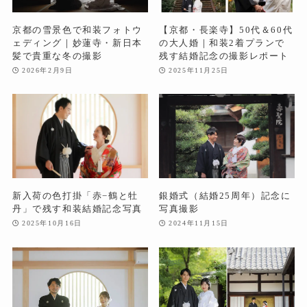
京都の雪景色で和装フォトウ
【京都・長楽寺】50代＆60代
ェディング｜妙蓮寺・新日本
の大人婚｜和装2着プランで
髪で貴重な冬の撮影
残す結婚記念の撮影レポート
2026年2月9日
2025年11月25日
新入荷の色打掛「赤−鶴と牡
銀婚式（結婚25周年）記念に
丹」で残す和装結婚記念写真
写真撮影
2025年10月16日
2024年11月15日