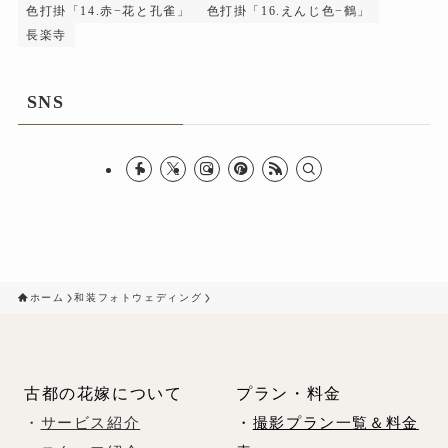
色打掛「14.赤−花と孔雀」
色打掛「16.えんじ色−鶴」
長楽寺
SNS
ホーム
和装フォトウェディング
古都の花嫁について
プラン・料金
・
サービス紹介
・
撮影プラン一覧＆料金