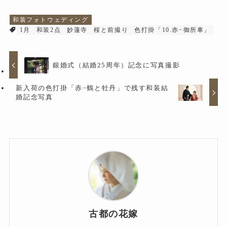
和装フォトウェディング
1月
和装2点
妙蓮寺
桜と前撮り
色打掛「10.赤−御所車」
銀婚式（結婚25周年）記念に写真撮影
新入荷の色打掛「赤−鶴と牡丹」で残す和装結
婚記念写真
古都の花嫁