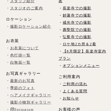
・
スタッフ紹介
表
・
スタジオのご案内
・
長楽寺での撮影
・
妙蓮寺での撮影
ロケーション
・
戒光寺での撮影
・
撮影ロケーション紹介
・
壽聖院での撮影
・
弘誓寺での撮影
お衣装
・
ロケ地2カ所＆2着
・
お衣装について
・
【8月限定】長楽寺室内
・
色打掛一覧
プラン
・
白無垢一覧
・
オプションメニュー
お写真ギャラリー
ご利用案内
・
最新のお写真
・
ご利用の流れ
・
季節のフォト
・
よくある質問
・
ヘアメイクギャラリー
・
お知らせ
・
撮影小物別ギャラリー
お客様の声
・
Instagram