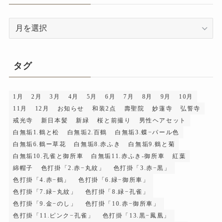
ア
ー
カ
イ
タグ
ブ
1月
2月
3月
4月
5月
6月
7月
8月
9月
10月
11月
12月
お知らせ
和装2点
壽聖院
妙蓮寺
弘誓寺
戒光寺
新日本髪
新緑
桜と前撮り
男性ヘアセット
白無垢1.鶴と松
白無垢2.百鶴
白無垢3.蝶−パール色
白無垢6.鶴ー草花
白無垢8.赤ふき
白無垢9.鶴と菊
白無垢10.孔雀と御所車
白無垢11.赤ふき-御所車
紅葉
綿帽子
色打掛「2.赤−丸紋」
色打掛「3.赤−黒」
色打掛「4.赤−鶴」
色打掛「6.緑−御所車」
色打掛「7.緑−丸紋」
色打掛「8.緑−孔雀」
色打掛「9.金−のし」
色打掛「10.赤−御所車」
色打掛「11.ピンク−孔雀」
色打掛「13.黒−鳳凰」