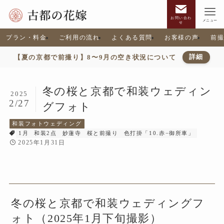
お問い合わ
メニュー
せ
プラン・料金
ご利用の流れ
よくある質問
お客様の声
前
【夏の京都で前撮り】8〜9月の空き状況について
詳細
冬の桜と京都で和装ウェディン
2025
2/27
グフォト
和装フォトウェディング
1月
和装2点
妙蓮寺
桜と前撮り
色打掛「10.赤−御所車」
2025年1月31日
冬の桜と京都で和装ウェディングフ
ォト（2025年1月下旬撮影）