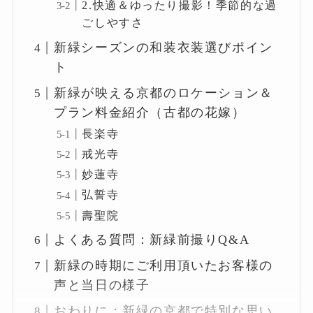
2.快適＆ゆったり撮影！季節的な過
ごしやすさ
新緑シーズンの和装衣装選びポイン
ト
新緑が映える京都のロケーション＆
プラン料金紹介（古都の花嫁）
長楽寺
戒光寺
妙蓮寺
弘誓寺
壽聖院
よくある質問：新緑前撮りQ&A
新緑の時期にご利用頂いたお客様の
声と当日の様子
おわりに：新緑の京都で特別な思い