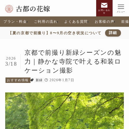
お問い合わ
メニュー
せ
プラン・料金
ご利用の流れ
よくある質問
お客様の声
前
【夏の京都で前撮り】8〜9月の空き状況について
詳細
京都で前撮り新緑シーズンの魅
2026
力｜静かな寺院で叶える和装ロ
3/18
ケーション撮影
2026年1月7日
おすすめ情報
新緑