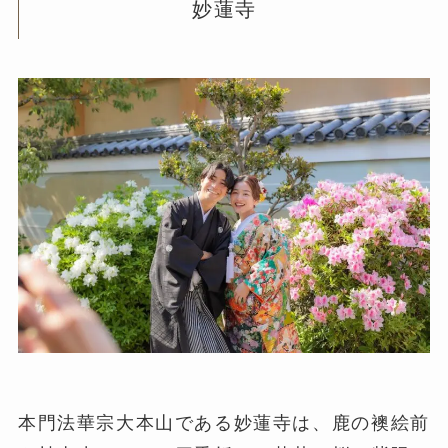
妙蓮寺
本門法華宗大本山である妙蓮寺は、鹿の襖絵前